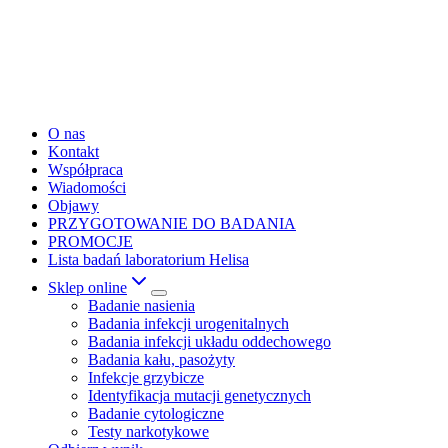
O nas
Kontakt
Współpraca
Wiadomości
Objawy
PRZYGOTOWANIE DO BADANIA
PROMOCJE
Lista badań laboratorium Helisa
Sklep online
Badanie nasienia
Badania infekcji urogenitalnych
Badania infekcji układu oddechowego
Badania kału, pasożyty
Infekcje grzybicze
Identyfikacja mutacji genetycznych
Badanie cytologiczne
Testy narkotykowe