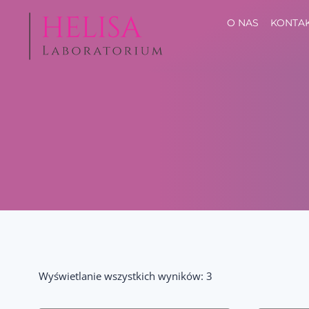
Przejdź
O NAS
KONTA
do
treści
Posortowane
Wyświetlanie wszystkich wyników: 3
według