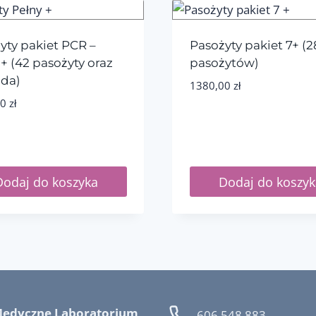
yty pakiet PCR –
Pasożyty pakiet 7+ (2
 + (42 pasożyty oraz
pasożytów)
da)
1380,00
zł
00
zł
Dodaj do koszyka
Dodaj do koszyk
Medyczne Laboratorium
606 548 883