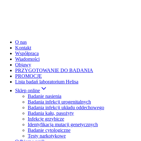
O nas
Kontakt
Współpraca
Wiadomości
Objawy
PRZYGOTOWANIE DO BADANIA
PROMOCJE
Lista badań laboratorium Helisa
Sklep online
Badanie nasienia
Badania infekcji urogenitalnych
Badania infekcji układu oddechowego
Badania kału, pasożyty
Infekcje grzybicze
Identyfikacja mutacji genetycznych
Badanie cytologiczne
Testy narkotykowe