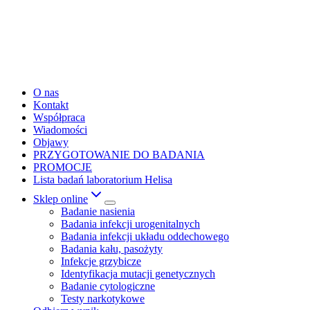
O nas
Kontakt
Współpraca
Wiadomości
Objawy
PRZYGOTOWANIE DO BADANIA
PROMOCJE
Lista badań laboratorium Helisa
Sklep online
Badanie nasienia
Badania infekcji urogenitalnych
Badania infekcji układu oddechowego
Badania kału, pasożyty
Infekcje grzybicze
Identyfikacja mutacji genetycznych
Badanie cytologiczne
Testy narkotykowe