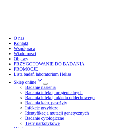
O nas
Kontakt
Współpraca
Wiadomości
Objawy
PRZYGOTOWANIE DO BADANIA
PROMOCJE
Lista badań laboratorium Helisa
Sklep online
Badanie nasienia
Badania infekcji urogenitalnych
Badania infekcji układu oddechowego
Badania kału, pasożyty
Infekcje grzybicze
Identyfikacja mutacji genetycznych
Badanie cytologiczne
Testy narkotykowe